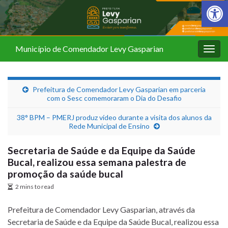
Barra de Fer
Município de Comendador Levy Gasparian
Alter
nave
Prefeitura de Comendador Levy Gasparian em parceria
com o Sesc comemoraram o Dia do Desafio
38° BPM – PMERJ produz vídeo durante a visita dos alunos da
Rede Municipal de Ensino
Secretaria de Saúde e da Equipe da Saúde
Bucal, realizou essa semana palestra de
promoção da saúde bucal
2 mins to read
Prefeitura de Comendador Levy Gasparian, através da
Secretaria de Saúde e da Equipe da Saúde Bucal, realizou essa