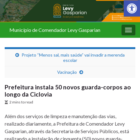
Barra de Fer
Município de Comendador Levy Gasparian
Alter
nave
Projeto “Menos sal, mais saúde” vai invadir a merenda
escolar
Vacinação
Prefeitura instala 50 novos guarda-corpos ao
longo da Ciclovia
2 mins to read
Além dos serviços de limpeza e manutenção das vias,
realizado diariamente, a Prefeitura de Comendador Levy
Gasparian, através da Secretaria de Serviços Públicos, está
realizando a instalação de cinquenta (50) novos guarda-