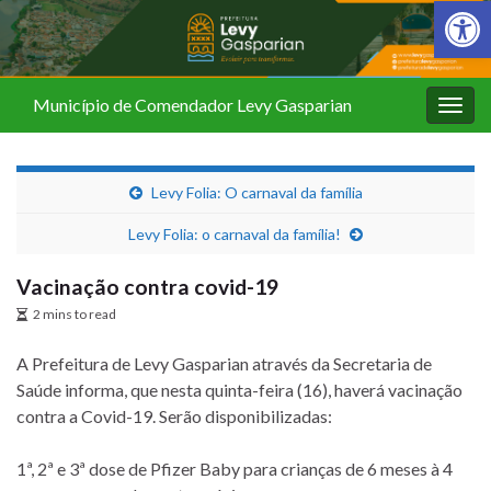
Barra de Fer
Município de Comendador Levy Gasparian
Alter
nave
Levy Folia: O carnaval da família
Levy Folia: o carnaval da família!
Vacinação contra covid-19
2 mins to read
A Prefeitura de Levy Gasparian através da Secretaria de
Saúde informa, que nesta quinta-feira (16), haverá vacinação
contra a Covid-19. Serão disponibilizadas:
1ª, 2ª e 3ª dose de Pfizer Baby para crianças de 6 meses à 4