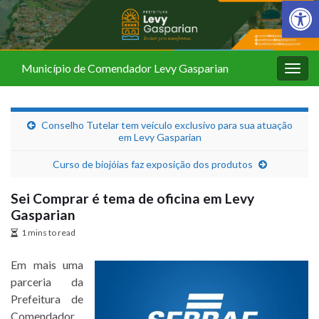
Barra de Fer
Município de Comendador Levy Gasparian
Alter
nave
Conselho Tutelar tem veículo exclusivo para sua atuação
em Levy Gasparian
Curso de biojóias faz exposição dos produtos
Sei Comprar é tema de oficina em Levy
Gasparian
1 mins to read
Em mais uma
parceria da
Prefeitura de
Comendador