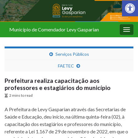
Barra de Fer
Município de Comendador Levy Gasparian
Alter
nave
Serviços Públicos
FAETEC
Prefeitura realiza capacitação aos
professores e estagiários do município
2 mins to read
A Prefeitura de Levy Gasparian através das Secretarias de
Saúde e Educação, deu início, na última quinta-feira (02), à
capacitação dos estagiários e professores do município,
referente a Lei 1.167 de 29 de novembro de 2022, em que o