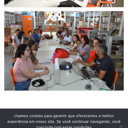
Usamos cookies para garantir que oferecemos a melhor
experiência em nosso site. Se você continuar navegando, você
Prefeitura Municipal de Comendador Levy Gasparian
concorda com estas condições
Est União Indústria, S/Nº, KM 131 Exposição, Comendador Levy Gasparian /RJ –