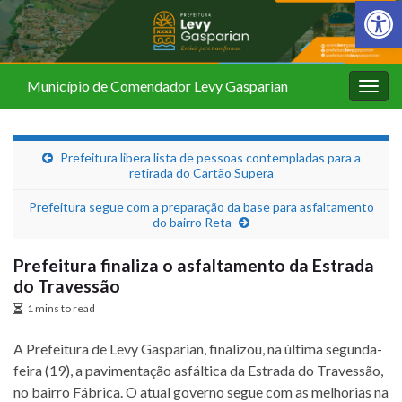
Barra de Fer
Município de Comendador Levy Gasparian
Alter
nave
Prefeitura libera lista de pessoas contempladas para a
retirada do Cartão Supera
Prefeitura segue com a preparação da base para asfaltamento
do bairro Reta
Prefeitura finaliza o asfaltamento da Estrada
do Travessão
1 mins to read
A Prefeitura de Levy Gasparian, finalizou, na última segunda-
feira (19), a pavimentação asfáltica da Estrada do Travessão,
no bairro Fábrica. O atual governo segue com as melhorias na