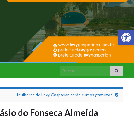
Barra de Fer
Search for:
Mulheres de Levy Gasparian terão cursos gratuitos
násio do Fonseca Almeida