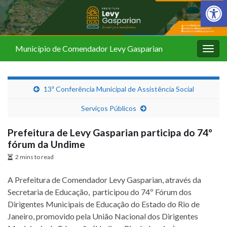
Barra de Fer
Município de Comendador Levy Gasparian
Alter
nave
13ª Conferência Municipal de Assistência Social
Serviços Públicos
Prefeitura de Levy Gasparian participa do 74º
fórum da Undime
2 mins to read
A Prefeitura de Comendador Levy Gasparian, através da
Secretaria de Educação, participou do 74º Fórum dos
Dirigentes Municipais de Educação do Estado do Rio de
Janeiro, promovido pela União Nacional dos Dirigentes