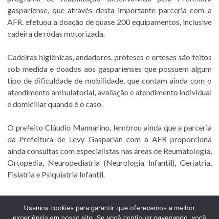
gaspariense, que através desta importante parceria com a
AFR, efetuou a doação de quase 200 equipamentos, inclusive
cadeira de rodas motorizada.
Cadeiras higiênicas, andadores, próteses e orteses são feitos
sob medida e doados aos gasparienses que possuem algum
tipo de dificuldade de mobilidade, que contam ainda com o
atendimento ambulatorial, avaliação e atendimento individual
e domiciliar quando é o caso.
O prefeito Cláudio Mannarino, lembrou ainda que a parceria
da Prefeitura de Levy Gasparian com a AFR proporciona
ainda consultas com especialistas nas áreas de Reumatologia,
Ortopedia, Neuropediatria (Neurologia Infantil), Geriatria,
Fisiatria e Psiquiatria Infantil.
Usamos cookies para garantir que oferecemos a melhor
experiência em nosso site. Se você continuar navegando, você
Prefeitura Municipal de Comendador Levy Gasparian