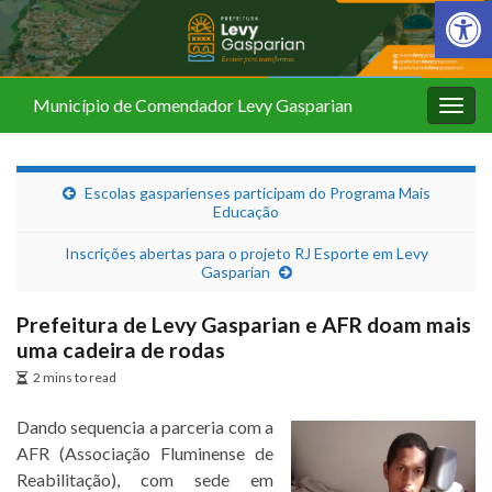
Barra de Fer
Município de Comendador Levy Gasparian
Alter
nave
Escolas gasparienses participam do Programa Mais
Educação
Inscrições abertas para o projeto RJ Esporte em Levy
Gasparian
Prefeitura de Levy Gasparian e AFR doam mais
uma cadeira de rodas
2 mins to read
Dando sequencia a parceria com a
AFR (Associação Fluminense de
Reabilitação), com sede em