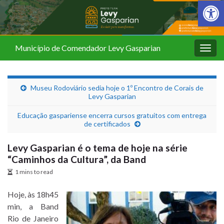
Barra de Fer
Município de Comendador Levy Gasparian
Alter
nave
Museu Rodoviário sedia hoje o 1º Encontro de Corais de
Levy Gasparian
Educação gaspariense encerra cursos gratuitos com entrega
de certificados
Levy Gasparian é o tema de hoje na série
“Caminhos da Cultura”, da Band
1 mins to read
Hoje, às 18h45
min, a Band
Rio de Janeiro