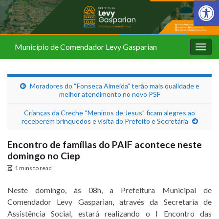
Barra de Fer
Município de Comendador Levy Gasparian
Alter
nave
Moradores do “Fonseca Almeida” terão mais qualidade e
melhor atendimento no novo PSF
Crianças da Creche “Meninos de Jesus” ficam alegres ao
receberem brinquedos e visita do Prefeito e Secretária
Encontro de famílias do PAIF acontece neste
domingo no Ciep
1 mins to read
Neste domingo, às 08h, a Prefeitura Municipal de
Comendador Levy Gasparian, através da Secretaria de
Assistência Social, estará realizando o I Encontro das