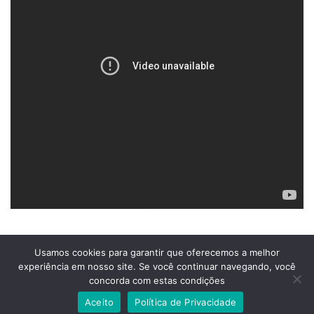
Usamos cookies para garantir que oferecemos a melhor
experiência em nosso site. Se você continuar navegando, você
Prefeitura Municipal de Comendador Levy Gasparian
concorda com estas condições
Est União Indústria, S/Nº, KM 131 Exposição, Comendador Levy Gasparian /RJ –
CEP 25870-000
Aceito
Política de Privacidade
Telefones: (24) 2254-1344 – (24) 2254-1094