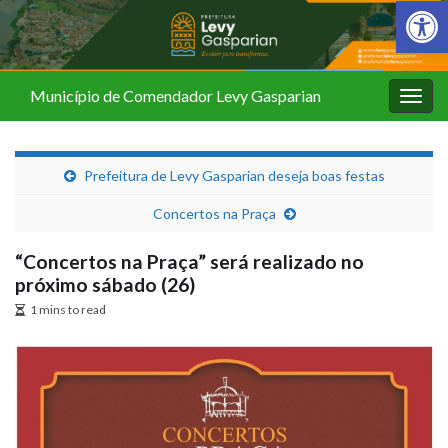
Barra de Fer
Município de Comendador Levy Gasparian
Alter
nave
Prefeitura de Levy Gasparian deseja boas festas
Concertos na Praça
“Concertos na Praça” será realizado no
próximo sábado (26)
1 mins to read