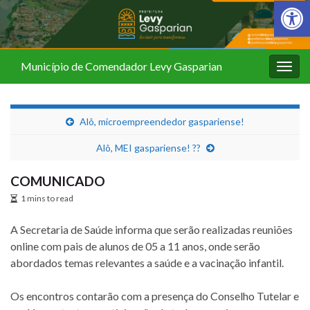
Barra de Fer
Município de Comendador Levy Gasparian
Alter
nave
Alô, microempreendedor gaspariense!
Alô, MEI gaspariense! ?‍?
COMUNICADO
1 mins to read
A Secretaria de Saúde informa que serão realizadas reuniões
online com pais de alunos de 05 a 11 anos, onde serão
abordados temas relevantes a saúde e a vacinação infantil.
Os encontros contarão com a presença do Conselho Tutelar e