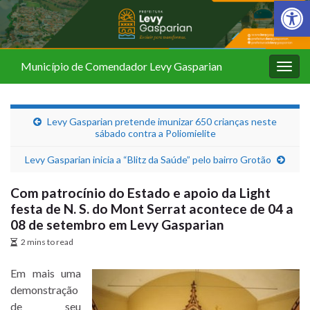
Barra de Fer
Município de Comendador Levy Gasparian
Alter
nave
Levy Gasparian pretende imunizar 650 crianças neste
sábado contra a Poliomielite
Levy Gasparian inicia a “Blitz da Saúde” pelo bairro Grotão
Com patrocínio do Estado e apoio da Light
festa de N. S. do Mont Serrat acontece de 04 a
08 de setembro em Levy Gasparian
2 mins to read
Em mais uma
demonstração
de seu