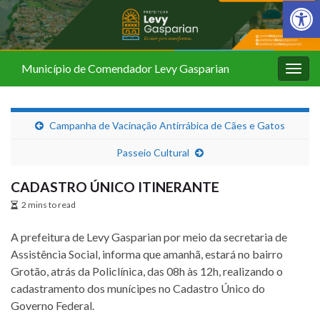
Barra de Fer
Município de Comendador Levy Gasparian
Alter
nave
Campanha de Vacinação Antirrábica de Cães e Gatos
Passeio Cultural
CADASTRO ÚNICO ITINERANTE
2 mins to read
A prefeitura de Levy Gasparian por meio da secretaria de
Assistência Social, informa que amanhã, estará no bairro
Grotão, atrás da Policlínica, das 08h às 12h, realizando o
cadastramento dos munícipes no Cadastro Único do
Governo Federal.