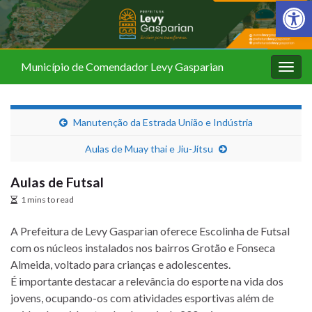
Barra de Fer
Município de Comendador Levy Gasparian
Alter
nave
Manutenção da Estrada União e Indústria
Aulas de Muay thai e Jiu-Jítsu
Aulas de Futsal
1 mins to read
A Prefeitura de Levy Gasparian oferece Escolinha de Futsal
com os núcleos instalados nos bairros Grotão e Fonseca
Almeida, voltado para crianças e adolescentes.
É importante destacar a relevância do esporte na vida dos
jovens, ocupando-os com atividades esportivas além de