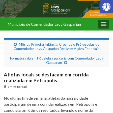
Barra de Fer
Município de Comendador Levy Gasparian
Alter
nave
Mês da Primeira Infância: Creches e Pré-escolas de
Comendador Levy Gasparian Realizam Ações Especiais
Formatura da ETTR celebra parceria com Comendador Levy
Gasparian
Atletas locais se destacam em corrida
realizada em Petrópolis
1 mins to read
No último fim de semana, atletas da nossa cidade
participaram de uma corrida realizada em Petrópolis e
conquistaram ótimos resultados, levando o nome do