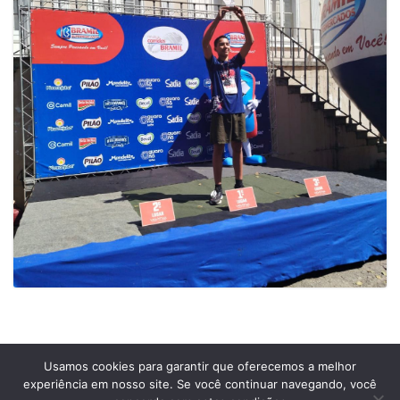
Usamos cookies para garantir que oferecemos a melhor
experiência em nosso site. Se você continuar navegando, você
Prefeitura Municipal de Comendador Levy Gasparian