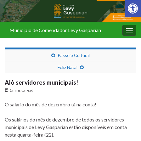
Barra de Fer
Município de Comendador Levy Gasparian
Alter
nave
Passeio Cultural
Feliz Natal
Alô servidores municipais!
1 mins to read
O salário do mês de dezembro tá na conta!
Os salários do mês de dezembro de todos os servidores
municipais de Levy Gasparian estão disponíveis em conta
nesta quarta-feira (22).