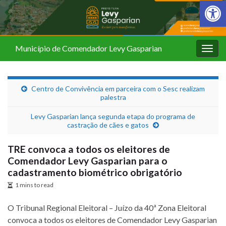
Barra de Fer
Município de Comendador Levy Gasparian
Alter
nave
Centro de Convivência em parceira com o Sesc realizam
palestra
Levy Gasparian lança segunda etapa do programa de
castração de cães e gatos
TRE convoca a todos os eleitores de
Comendador Levy Gasparian para o
cadastramento biométrico obrigatório
1 mins to read
O Tribunal Regional Eleitoral – Juízo da 40ª Zona Eleitoral
convoca a todos os eleitores de Comendador Levy Gasparian