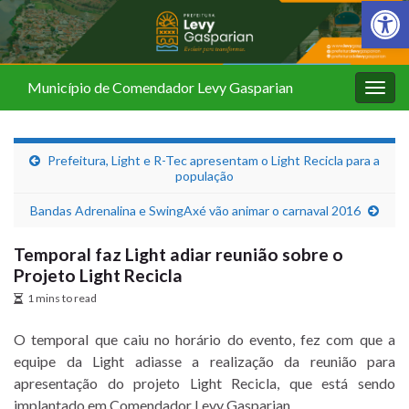
Barra de Fer
Município de Comendador Levy Gasparian
Alter
nave
Prefeitura, Light e R-Tec apresentam o Light Recicla para a
população
Bandas Adrenalina e SwingAxé vão animar o carnaval 2016
Temporal faz Light adiar reunião sobre o
Projeto Light Recicla
1 mins to read
O temporal que caiu no horário do evento, fez com que a
equipe da Light adiasse a realização da reunião para
apresentação do projeto Light Recicla, que está sendo
implantado em Comendador Levy Gasparian.