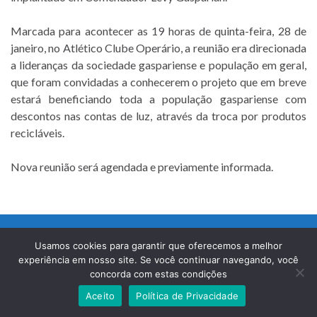
Marcada para acontecer as 19 horas de quinta-feira, 28 de
janeiro, no Atlético Clube Operário, a reunião era direcionada
a lideranças da sociedade gaspariense e população em geral,
que foram convidadas a conhecerem o projeto que em breve
estará beneficiando toda a população gaspariense com
descontos nas contas de luz, através da troca por produtos
recicláveis.
Nova reunião será agendada e previamente informada.
Prefeitura Municipal de Comendador Levy Gasparian
Est União Indústria, S/Nº, KM 131 Exposição, Comendador Levy Gasparian /RJ –
Usamos cookies para garantir que oferecemos a melhor
CEP 25870-000
experiência em nosso site. Se você continuar navegando, você
Telefones: (24) 2254-1344 – (24) 2254-1094
concorda com estas condições
Aceito
Política de Privacidade