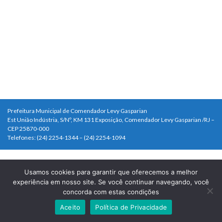
Prefeitura Municipal de Comendador Levy Gasparian
Est União Indústria, S/Nº, KM 131 Exposição, Comendador Levy Gasparian /RJ –
CEP 25870-000
Telefones: (24) 2254-1344 – (24) 2254-1094
Usamos cookies para garantir que oferecemos a melhor
experiência em nosso site. Se você continuar navegando, você
concorda com estas condições
Aceito
Política de Privacidade