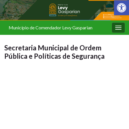
Barra de Fer
Município de Comendador Levy Gasparian
Alter
nave
Secretaria Municipal de Ordem
Pública e Políticas de Segurança