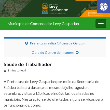
Barra de Fer
Município de Comendador Levy Gasparian
Alter
nave
Prefeitura realiza Oficina de Garçom
Obra do Centro de Imagem
Saúde do Trabalhador
1 mins to read
A Prefeitura de Levy Gasparian por meio da Secretaria de
Saúde, realizará durante os meses de julho, agosto e
setembro, visitas à fábricas e indústrias localizadas no
município. Nesta ação, serão ofertados alguns serviços para
os funcionários, como: