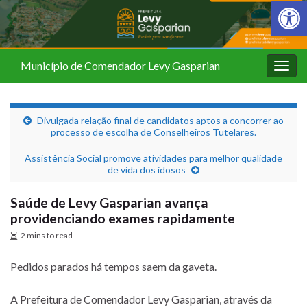
Barra de Fer
Município de Comendador Levy Gasparian
Alter
nave
Divulgada relação final de candidatos aptos a concorrer ao
processo de escolha de Conselheiros Tutelares.
Assistência Social promove atividades para melhor qualidade
de vida dos idosos
Saúde de Levy Gasparian avança
providenciando exames rapidamente
2 mins to read
Pedidos parados há tempos saem da gaveta.
A Prefeitura de Comendador Levy Gasparian, através da