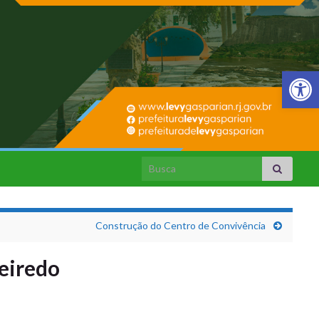
Barra de Fer
Search for:
Construção do Centro de Convivência
eiredo