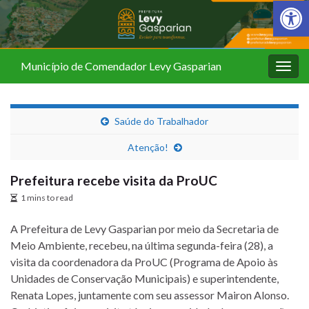
Barra de Fer
Município de Comendador Levy Gasparian
Alter
nave
Saúde do Trabalhador
Atenção!
Prefeitura recebe visita da ProUC
1 mins to read
A Prefeitura de Levy Gasparian por meio da Secretaria de
Meio Ambiente, recebeu, na última segunda-feira (28), a
visita da coordenadora da ProUC (Programa de Apoio às
Unidades de Conservação Municipais) e superintendente,
Renata Lopes, juntamente com seu assessor Mairon Alonso.