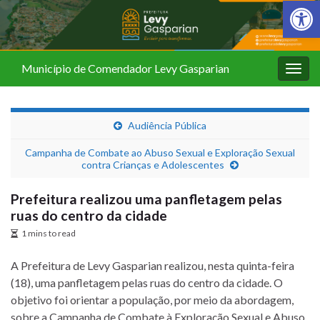
Barra de Fer
Município de Comendador Levy Gasparian
Alter
nave
Audiência Pública
Campanha de Combate ao Abuso Sexual e Exploração Sexual
contra Crianças e Adolescentes
Prefeitura realizou uma panfletagem pelas
ruas do centro da cidade
1 mins to read
A Prefeitura de Levy Gasparian realizou, nesta quinta-feira
(18), uma panfletagem pelas ruas do centro da cidade. O
objetivo foi orientar a população, por meio da abordagem,
sobre a Campanha de Combate à Exploração Sexual e Abuso