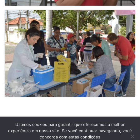
Usamos cookies para garantir que oferecemos a melhor
experiência em nosso site. Se você continuar navegando, você
Prefeitura Municipal de Comendador Levy Gasparian
concorda com estas condições
Est União Indústria, S/Nº, KM 131 Exposição, Comendador Levy Gasparian /RJ –