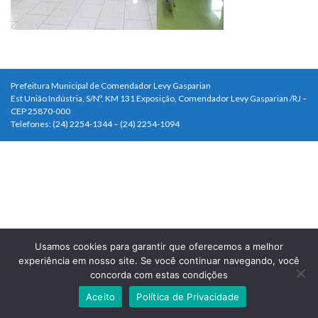
Prefeitura Municipal de Comendador Levy Gasparian
Est União Indústria, S/Nº, KM 131 Exposição, Comendador Levy Gasparian /RJ –
CEP 25870-000
Telefones: (24) 2254-1344 – (24) 2254-1094
Usamos cookies para garantir que oferecemos a melhor
experiência em nosso site. Se você continuar navegando, você
concorda com estas condições
Aceito
Política de Privacidade