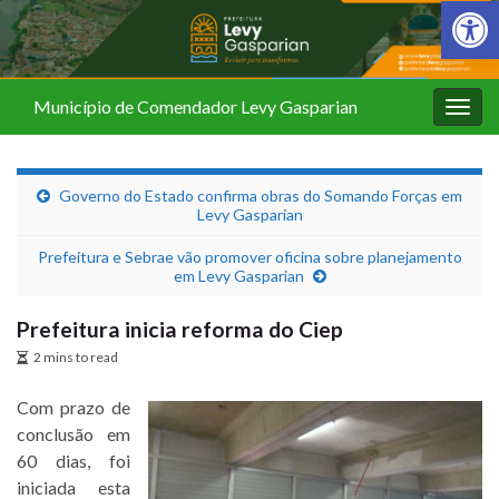
Barra de Fer
Município de Comendador Levy Gasparian
Alter
nave
Governo do Estado confirma obras do Somando Forças em
Levy Gasparian
Prefeitura e Sebrae vão promover oficina sobre planejamento
em Levy Gasparian
Prefeitura inicia reforma do Ciep
2 mins to read
Com prazo de
conclusão em
60 dias, foi
iniciada esta