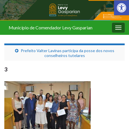
Barra de Fer
Município de Comendador Levy Gasparian
Alter
nave
Prefeito Valter Lavinas participa da posse dos novos
conselheiros tutelares
3