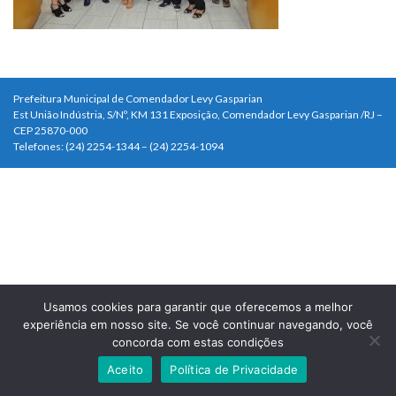
Prefeitura Municipal de Comendador Levy Gasparian
Est União Indústria, S/Nº, KM 131 Exposição, Comendador Levy Gasparian /RJ –
CEP 25870-000
Telefones: (24) 2254-1344 – (24) 2254-1094
Usamos cookies para garantir que oferecemos a melhor
experiência em nosso site. Se você continuar navegando, você
concorda com estas condições
Aceito
Política de Privacidade