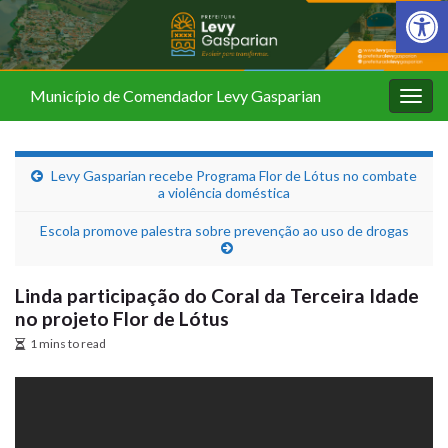
Barra de Fer
Município de Comendador Levy Gasparian
Alter
nave
Levy Gasparian recebe Programa Flor de Lótus no combate
a violência doméstica
Escola promove palestra sobre prevenção ao uso de drogas
Linda participação do Coral da Terceira Idade
no projeto Flor de Lótus
1 mins to read