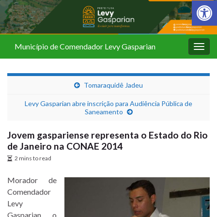
Barra de Fer
Município de Comendador Levy Gasparian
Alter
nave
Tomaraquidê Jadeu
Levy Gasparian abre inscrição para Audiência Pública de
Saneamento
Jovem gaspariense representa o Estado do Rio
de Janeiro na CONAE 2014
2 mins to read
Morador de
Comendador
Levy
Gasparian, o