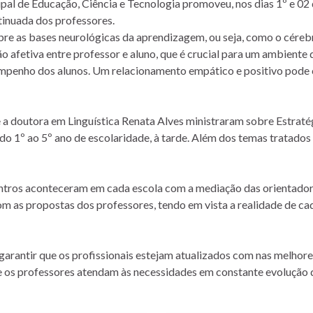
ipal de Educação, Ciência e Tecnologia promoveu, nos dias 1º e 02 
tinuada dos professores.
re as bases neurológicas da aprendizagem, ou seja, como o céreb
ão afetiva entre professor e aluno, que é crucial para um ambient
empenho dos alunos. Um relacionamento empático e positivo pode c
 doutora em Linguística Renata Alves ministraram sobre Estratégia
 do 1º ao 5º ano de escolaridade, à tarde. Além dos temas tratado
ncontros aconteceram em cada escola com a mediação das orientado
 as propostas dos professores, tendo em vista a realidade de cad
arantir que os profissionais estejam atualizados com nas melhore
ue os professores atendam às necessidades em constante evolução 