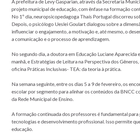
A prefeitura de Levy Gasparian, através da Secretaria Munic
projeto municipal de educação, com ênfase na formação con
No 1º dia, neuropsicopedagoga Thaís Portugal discorreu sob
Depois, o psicólogo Ueslei Goulart dialogou sobre a dimens
influenciar o engajamento, a motivação e, até mesmo, o des
a comunicação e o processo de aprendizagem.
No segundo dia, a doutora em Educação Luciane Aparecida e a
manhã, e Estratégias de Leitura na Perspectiva dos Gêneros,
oficina Práticas Inclusivas- TEA: da teoria à prática.
Na semana seguinte, entre os dias 5 a 9 de fevereiro, os e
escolar por segmento para alinhar os conteúdos da BNCC com
da Rede Municipal de Ensino.
A formação continuada dos professores é fundamental para g
tecnologias e desenvolvimento profissional. Isso permite q
educação.