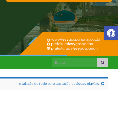
Barra de Fer
Search for:
Instalação de rede para captação de águas pluviais