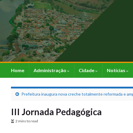
Home
Administração
Cidade
Notícias
Prefeitura inaugura nova creche totalmente reformada e am
III Jornada Pedagógica
2 mins to read