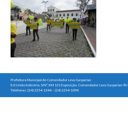
Prefeitura Municipal de Comendador Levy Gasparian
Est União Indústria, S/Nº, KM 131 Exposição, Comendador Levy Gasparian /R
Telefones: (24) 2254-1344 – (24) 2254-1094