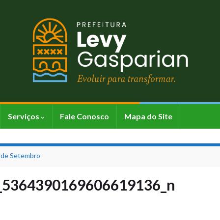
Serviços
Fale Conosco
Mapa do Site
7 de Setembro
_5364390169606619136_n