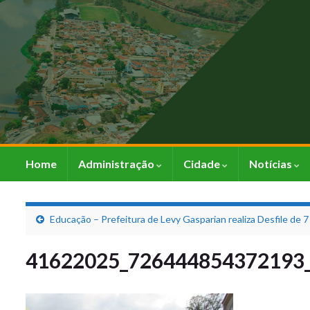
Home
Administração
Cidade
Notícias
Educação – Prefeitura de Levy Gasparian realiza Desfile de 
41622025_726444854372193