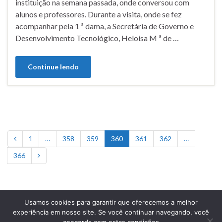
instituição na semana passada, onde conversou com
alunos e professores. Durante a visita, onde se fez
acompanhar pela 1 ª dama, a Secretária de Governo e
Desenvolvimento Tecnológico, Heloisa M ª de …
Continue lendo
1
…
358
359
360
361
362
…
366
Usamos cookies para garantir que oferecemos a melhor
experiência em nosso site. Se você continuar navegando, você
Prefeitura Municipal de Comendador Levy Gasparian