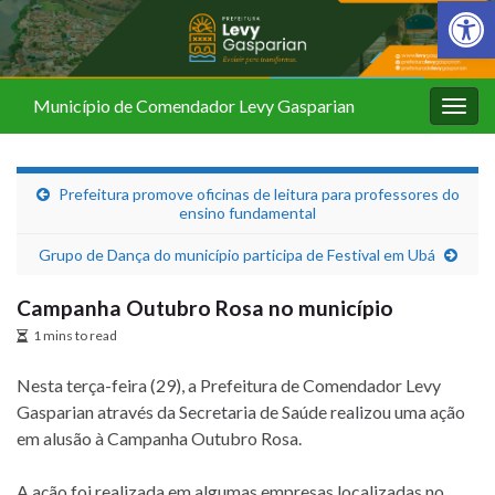
Barra de Fer
Município de Comendador Levy Gasparian
Alter
nave
Prefeitura promove oficinas de leitura para professores do
ensino fundamental
Grupo de Dança do município participa de Festival em Ubá
Campanha Outubro Rosa no município
1 mins to read
Nesta terça-feira (29), a Prefeitura de Comendador Levy
Gasparian através da Secretaria de Saúde realizou uma ação
em alusão à Campanha Outubro Rosa.
A ação foi realizada em algumas empresas localizadas no