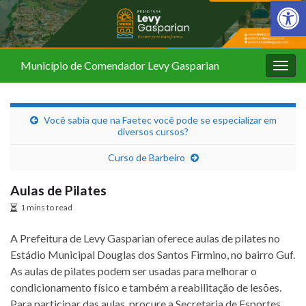
Barra de Fer
Município de Comendador Levy Gasparian
Alter
nave
Você sabia que na Faetec você pode se especializar em
diversos cursos?
Curso de Barbeiro
Aulas de Pilates
1 mins to read
A Prefeitura de Levy Gasparian oferece aulas de pilates no
Estádio Municipal Douglas dos Santos Firmino, no bairro Guf.
As aulas de pilates podem ser usadas para melhorar o
condicionamento físico e também a reabilitação de lesões.
Para participar das aulas, procure a Secretaria de Esportes,