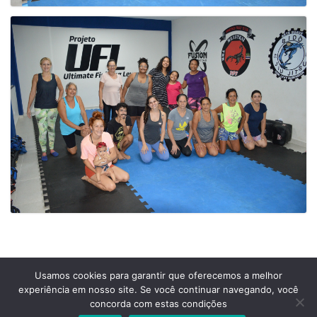
Usamos cookies para garantir que oferecemos a melhor
experiência em nosso site. Se você continuar navegando, você
Prefeitura Municipal de Comendador Levy Gasparian
concorda com estas condições
Est União Indústria, S/Nº, KM 131 Exposição, Comendador Levy Gasparian /RJ –
CEP 25870-000