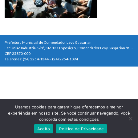
Prefeitura Municipal de Comendador Levy Gasparian
Est União Indústria, S/Nº, KM 131 Exposição, Comendador Levy Gasparian /RJ –
CEP 25870-000
Telefones: (24) 2254-1344 – (24) 2254-1094
Usamos cookies para garantir que oferecemos a melhor
experiência em nosso site. Se você continuar navegando, você
concorda com estas condições
Aceito
Política de Privacidade